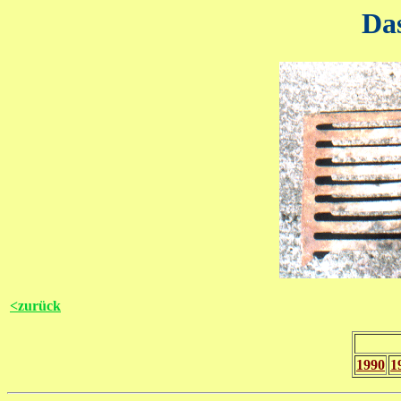
Da
<zurück
1990
1