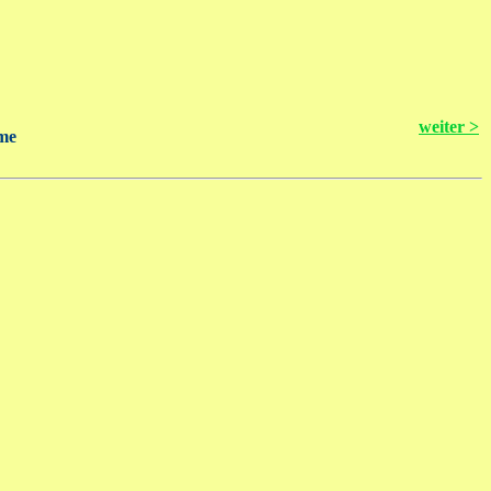
weiter >
me