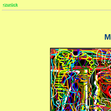
<zurück
M