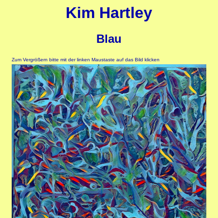
Kim Hartley
Blau
Zum Vergrößern bitte mit der linken Maustaste auf das Bild klicken