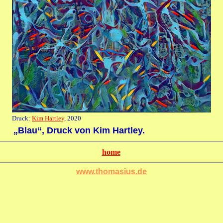
Druck:
Kim Hartley
, 2020
„Blau“, Druck von Kim Hartley.
home
www.thomasius.de