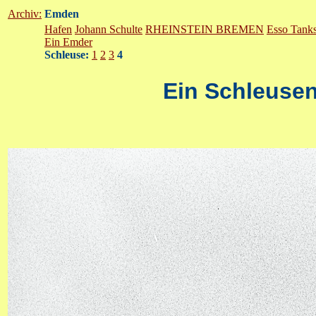
Archiv:
Emden
Hafen
Johann Schulte
RHEINSTEIN BREMEN
Esso Tanks
Ein Emder
Schleuse:
1
2
3
4
Ein Schleuse