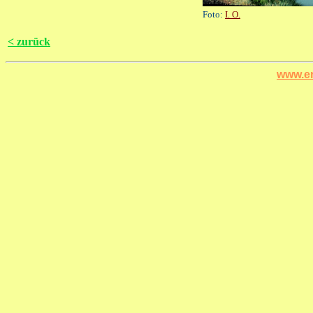
Foto:
I. O.
< zurück
www.er