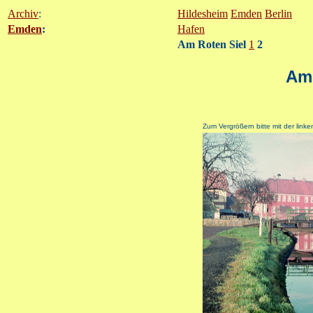
Archiv
:
Hildesheim
Emden
Berlin
Emden
:
Hafen
Am Roten Siel
1
2
Am 
Zum Vergrößern bitte mit der linke