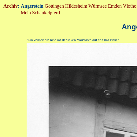
Archiv
:
Angerstein
Göttingen
Hildesheim
Würmsee
Emden
Vlotho
Mein Schaukelpferd
Ange
Zum Verkleinern bitte mit der linken Maustaste auf das Bild klicken