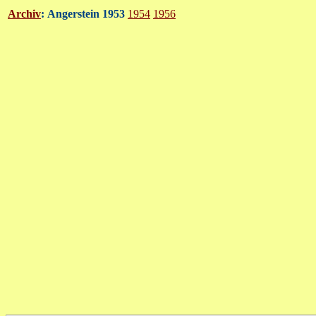
Archiv
:
Angerstein 1953
1954
1956