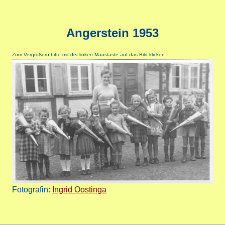
Angerstein 1953
Zum Vergrößern bitte mit der linken Maustaste auf das Bild klicken
Fotografin:
Ingrid Oostinga