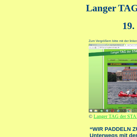
Langer TA
19.
Zum Vergrößern bitte mit der linke
©
Langer TAG der ST
“WIR PADDELN Z
Unterwegs mit de