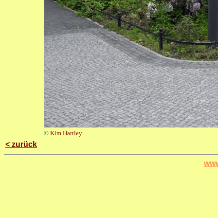
©
Kim Hartley
< zurück
www