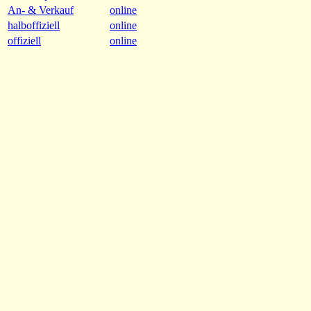
An- & Verkauf
online
halboffiziell
online
offiziell
online