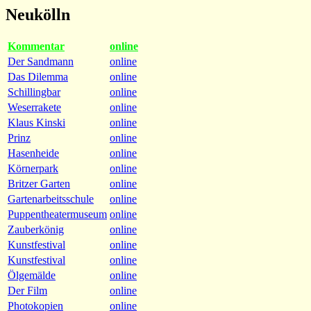
Neukölln
Kommentar
online
Der Sandmann
online
Das Dilemma
online
Schillingbar
online
Weserrakete
online
Klaus Kinski
online
Prinz
online
Hasenheide
online
Körnerpark
online
Britzer Garten
online
Gartenarbeitsschule
online
Puppentheatermuseum
online
Zauberkönig
online
Kunstfestival
online
Kunstfestival
online
Ölgemälde
online
Der Film
online
Photokopien
online