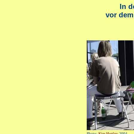
In d
vor dem
Photo:
Kim Hartley
2004