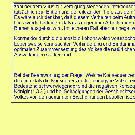
zahl der dem Virus zur Verfügung stehenden Infektionsort
tatsächlich zur Entfernung der erkrankten Tiere aus dem V
Es wäre auch denkbar, daß diesem Verhalten beim Auftr
Dies würde bedeuten, daß das gegenüber Arbeiterinnen 
Bienen ausgelöst wird, im letzteren Fall aber nur negati
Kommt der durch die eusoziale Lebensweise verursachten
Lebensweise verursachten Verhinderung und Eindämmun
optimalen Zusammensetzung des Volkes die natürlichen 
Auswirkungen stärker sind.
Bei der Beantwortung der Frage "Welche Konsequenzen 
deutlich, daß die Konsequenzen für monogyne Völker ein
Bedeutend schwerwiegender sind die negativen Konsequen
Königin(4.3.2.) und bei Schädigungen der Geschlechtso
Volkes von den genannten Erscheinungen betroffen ist, 