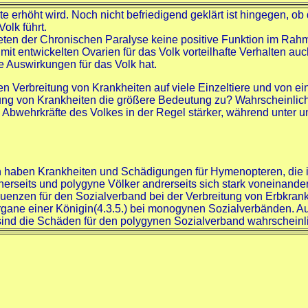
e erhöht wird. Noch nicht befriedigend geklärt ist hingegen, o
olk führt.
eten der Chronischen Paralyse keine positive Funktion im Rah
mit entwickelten Ovarien für das Volk vorteilhafte Verhalten 
ve Auswirkungen für das Volk hat.
 Verbreitung von Krankheiten auf viele Einzeltiere und von ei
g von Krankheiten die größere Bedeutung zu? Wahrscheinlich
Abwehrkräfte des Volkes in der Regel stärker, während unter 
haben Krankheiten und Schädigungen für Hymenopteren, die i
erseits und polygyne Völker andrerseits sich stark voneinande
zen für den Sozialverband bei der Verbreitung von Erbkrankhei
rgane einer Königin(4.3.5.) bei monogynen Sozialverbänden. A
sind die Schäden für den polygynen Sozialverband wahrscheinl