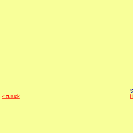
S
< zurück