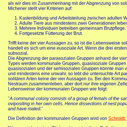
als wir dies im Zusammenhang mit der Abgrenzung von solit
Michener stellt vier Kriterien auf:
Kastenbildung und Arbeitsteilung zwischen adulten 
Adulte Tiere aus mindestens zwei Generationen leb
Mehrere Individuen betreiben gemeinsam Brutpflege.
Fortgesetzte Fütterung der Brut.
Trifft keine der vier Aussagen zu, so ist die Lebensweise s
handelt es sich um eine eusoziale Art. Wenn die drei ersten 
subsozial.
Die Abgrenzung der parasozialen Gruppen anhand der vier K
Types werden kommunale Gruppen, quasisoziale Gruppen u
quasisozialen und der semisozialen Gruppen könnte man ve
und mindestens eine unwahr, so lebt die untersuchte Art p
solitären Arten keine der vier Aussagen zu. Bei den Komm
Nestraum zusammenleben, aber dort nur ihre eigenen Zelle
Lebensweise der kommunalen Gruppen wie folgt:
"
A communal colony consists of a group of femals of the sa
ovipositing in her own cells. Hence dissections of nest pop
and have mated.
"
Die Definition der kommunalen Gruppen wird von
Schmidt, 