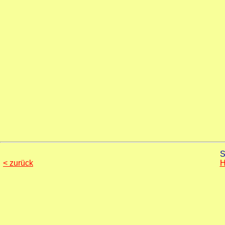
S
< zurück