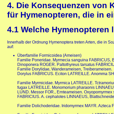
4.
Die Konsequenzen von K
für Hymenopteren, die in e
4.1
Welche Hymenopteren le
Innerhalb der Ordnung Hymenoptera treten Arten, die in So
auf:
Überfamilie Formicoidea (Ameisen)
Familie Poneridae. Myrmecia sanguina FABRICUS, 
Dinoponera ROGER. Paltothyreus tarsatus FABRICI
Familie Dorylidae, Wanderameisen, Treiberameisen.
Dorylus FABRICUS. Eciton LATREILLE. Anomma 
Familie Myrmicidae. Myrmica LATREILLE. Tctramori
fugax LATREILLE. Monomorium pharaonis LINNAEUS.
LUND. Messor FOR., Ernteameisen. Oxyopomyrmex
FABRICIUS. A. cephalotes LINNAEUS, Blattschneid
Familie Dolichoderidae. Iridomyrmex MAYR. Azteca