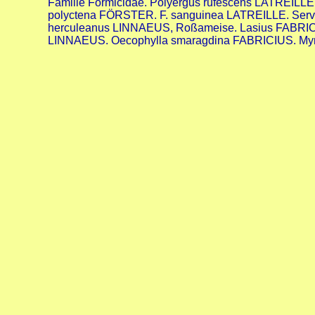
Familie Formicidae. Polyergus rufescens LATREILL
polyctena FÖRSTER. F. sanguinea LATREILLE. Servif
herculeanus LINNAEUS, Roßameise. Lasius FABRICIUS
LINNAEUS. Oecophylla smaragdina FABRICIUS. My