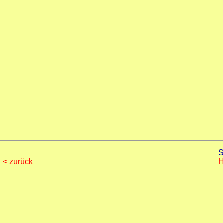
S
< zurück