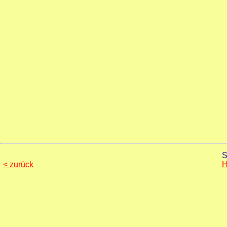
S
< zurück