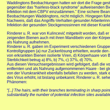
Waddingtons Beobachtungen hatten wir dort die Frage geste
gegenüber das “hairless-black syndrome” aufweisenden Bien
Infektion mit dem CBPV einzudämmen." Eine sichere Bean
Beobachtungen Waddingtons, nicht möglich. Hingegen füh
Nachweis, daß das Angriffs-Verhalten gesunder Arbeiterin
Infektion der gesunden Stockgenossinnen mit dieser Krankh
Rinderer u. R. war von Kulincević mitgeteilt worden, daß er
zeigenden Bienen auch mit ihren Mandibeln von der Körper
als Nahrung aufnehmen.
Rinderer u. R. gaben im Experiment verschiedenen Gruppe
Kontrollgruppen (a) nur Zuckerlösung erhielten, wurde de
von erkrankten Bienen isolierte Viren, d) Körperhaare von B
Sterblichkeit betrug a) 8%, b) 7%, c) 37%, d) 70%.
Aus diesen Versuchsergebnissen wird gefolgert, daß die v
entfernten und als Nahrung aufgenommenen Haare - bei glei
von der Viurskrankheit ebenfalls befallen zu werden, star
des Virus erhöht, ist bislang unbekannt. Rinderer u. R. s
Phänomen:
“
[...] The hairs, with their branches terminating in sharp p
substantially the number of potential infection sites available