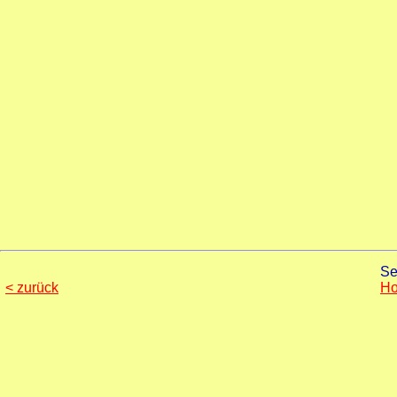
Se
< zurück
H